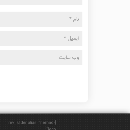
[rev_slider alias="nemad-
logo"]