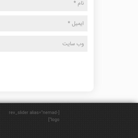
[rev_slider alias="nemad-
logo"]