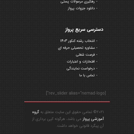
رهگیری مرسولات پستی
دانلود جزوات پرواز
دسترسی سریع پرواز
انتخاب رشته کنکور 1403
مشاوره تحصیلی حرفه ای
فرصت شغلی
افتخارات و اعتبارات
درخواست نمایندگی
تماس با ما
[rev_slider alias="nemad-logo"]
2021© تمامی حقوق این سایت متعلق به
گروه
آموزشی پرواز
می باشد، هرگونه کپی برداری از
آن پیگرد قانونی خواهد داشت.