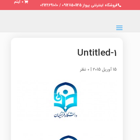
0 آیتم
فروشگاه اینترنتی پرواز 09128501125 / 02122691010
Untitled-1
15 آوریل 2015
|
0 نظر