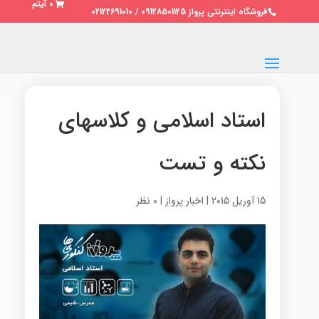
0 آیتم
فروشگاه اینترنتی پرواز 09128501125 / 02122691010
استاد اسلامی و کلاسهای
نکته و تست
15 آوریل 2015
|
اخبار پرواز
|
0 نظر