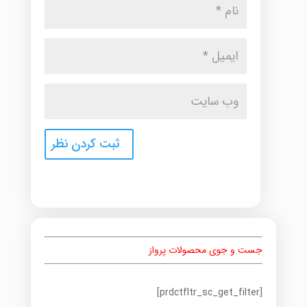
جست و جوی محصولات پرواز
[prdctfltr_sc_get_filter]