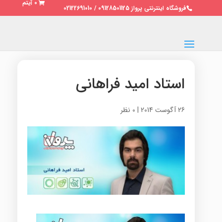
0 آیتم
فروشگاه اینترنتی پرواز 09128501125 / 02122691010
استاد امید فراهانی
26 آگوست 2014
|
0 نظر