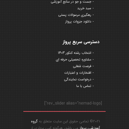
جست و جو در منابع آموزشی
سبد خرید
رهگیری مرسولات پستی
دانلود جزوات پرواز
دسترسی سریع پرواز
انتخاب رشته کنکور 1403
مشاوره تحصیلی حرفه ای
فرصت شغلی
افتخارات و اعتبارات
درخواست نمایندگی
تماس با ما
[rev_slider alias="nemad-logo"]
2021© تمامی حقوق این سایت متعلق به
گروه
آموزشی پرواز
می باشد، هرگونه کپی برداری از