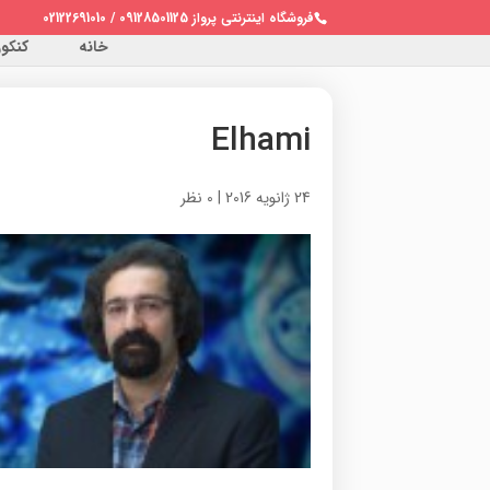
فروشگاه اینترنتی پرواز 09128501125 / 02122691010
خانه
کنکور 
Elhami
24 ژانویه 2016
|
0 نظر