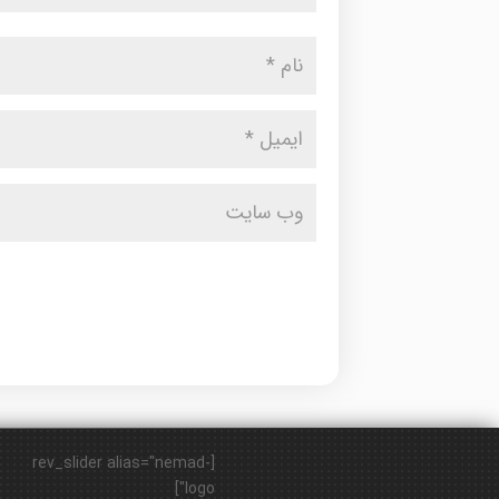
[rev_slider alias="nemad-
logo"]