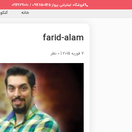
فروشگاه اینترنتی پرواز 09128501125 / 02122691010
خانه
کنکور 
farid-alam
7 فوریه 2015
|
0 نظر