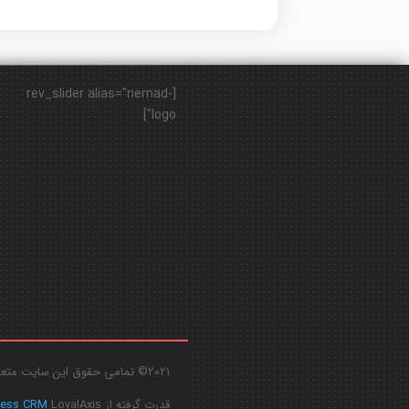
[rev_slider alias="nemad-
logo"]
2021© تمامی حقوق این سایت متعلق به
قدرت گرفته از
LoyalAxis
ress CRM