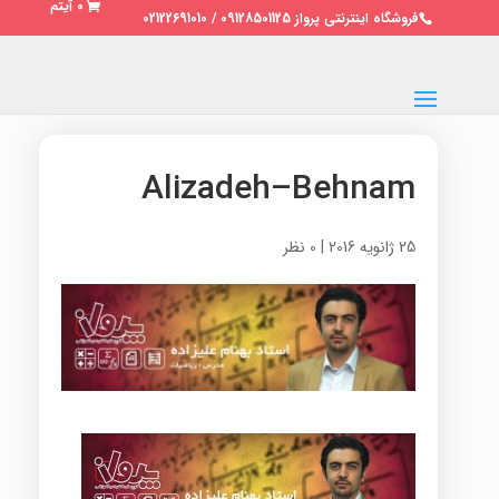
0 آیتم
فروشگاه اینترنتی پرواز 09128501125 / 02122691010
Alizadeh–Behnam
25 ژانویه 2016
|
0 نظر