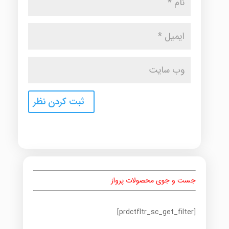
جست و جوی محصولات پرواز
[prdctfltr_sc_get_filter]