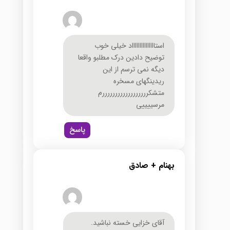
استاااااااااااااااد خیلی خوب
توضیح دادین درک مطلبو واقعا
دیگه نمی ترسم از این
ریدینگهای مسخره
متشکررررررررررررررررررم
مرسییییی
پاسخ
بهنام + صادق
آقای خزایی خسته نباشید.