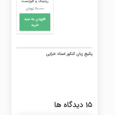
ریدینگ و کلوزتست
110,000
تومان
افزودن به سبد
خرید
پکیج زبان کنکور استاد خزایی
15 دیدگاه ها