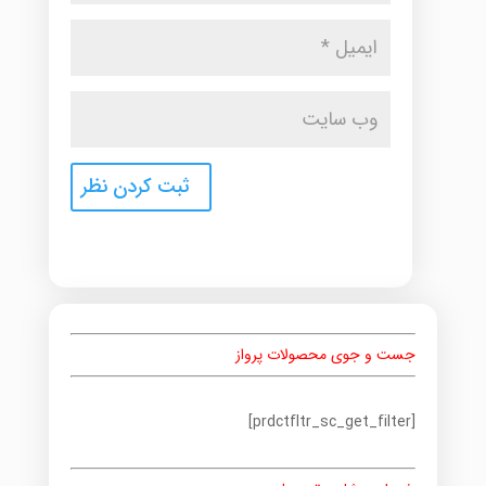
جست و جوی محصولات پرواز
[prdctfltr_sc_get_filter]