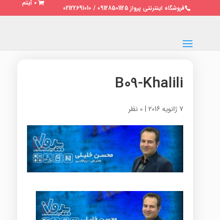
0 آیتم
فروشگاه اینترنتی پرواز 09128501125 / 02122691010
B09-Khalili
7 ژانویه 2016
|
0 نظر