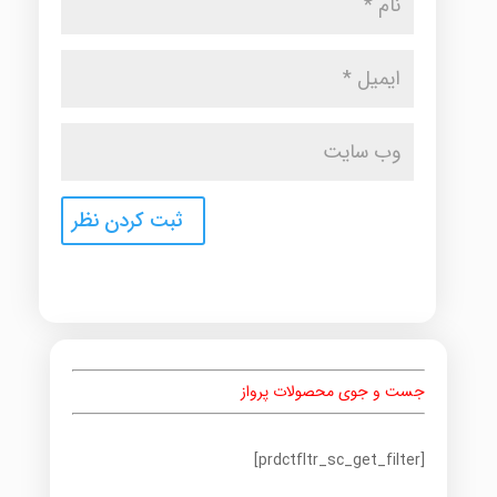
جست و جوی محصولات پرواز
[prdctfltr_sc_get_filter]