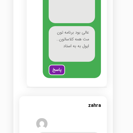
عالی بود برنامه تون
مث همه کلاساتون…
ایول به به استاد
پاسخ
zahra