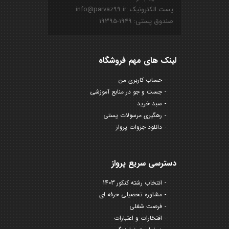
پست الکترونیک: info@parvaz99.ir
صندوق پستی: ۱۹۴۹-۱۹۳۹۵
لینک های مهم فروشگاه
حساب کاربری من
جست و جو در منابع آموزشی
سبد خرید
رهگیری مرسولات پستی
دانلود جزوات پرواز
دسترسی سریع پرواز
انتخاب رشته کنکور 1403
مشاوره تحصیلی حرفه ای
فرصت شغلی
افتخارات و اعتبارات