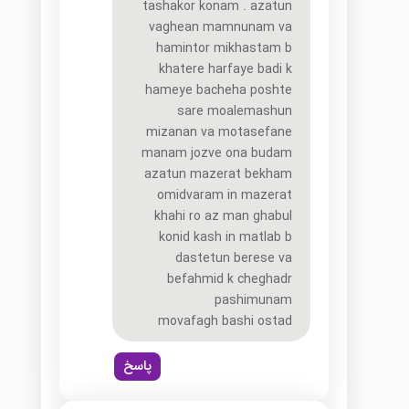
tashakor konam . azatun
vaghean mamnunam va
hamintor mikhastam b
khatere harfaye badi k
hameye bacheha poshte
sare moalemashun
mizanan va motasefane
manam jozve ona budam
azatun mazerat bekham
omidvaram in mazerat
khahi ro az man ghabul
konid kash in matlab b
dastetun berese va
befahmid k cheghadr
pashimunam
movafagh bashi ostad
پاسخ