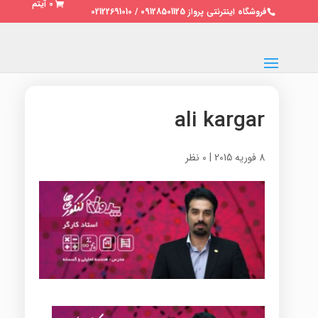
0 آیتم
فروشگاه اینترنتی پرواز 09128501125 / 02122691010
ali kargar
8 فوریه 2015
|
0 نظر