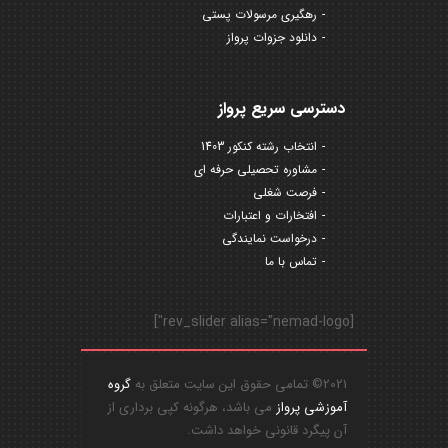
رهگیری مرسولات پستی
دانلود جزوات پرواز
دسترسی سریع پرواز
انتخاب رشته کنکور 1403
مشاوره تحصیلی حرفه ای
فرصت شغلی
افتخارات و اعتبارات
درخواست نمایندگی
تماس با ما
[rev_slider alias="nemad-logo"]
2021© تمامی حقوق این سایت متعلق به
گروه
آموزشی پرواز
می باشد، هرگونه کپی برداری از
آن پیگرد قانونی خواهد داشت.