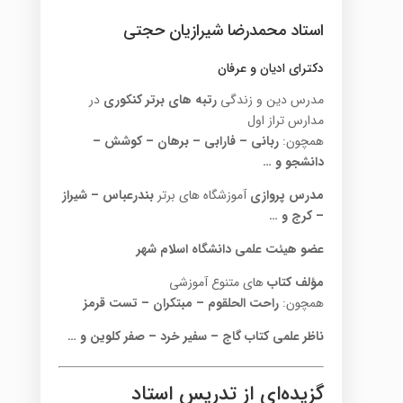
استاد محمدرضا شیرازیان حجتی
دکترای ادیان و عرفان
مدرس دین و زندگی
رتبه های برتر کنکوری
در
مدارس تراز اول
همچون:
ربانی – فارابی – برهان – کوشش –
دانشجو و …
مدرس پروازی
آموزشگاه های برتر
بندرعباس – شیراز
– کرج و …
عضو هیئت علمی دانشگاه اسلام شهر
مؤلف کتاب
های متنوع آموزشی
همچون:
راحت الحلقوم – مبتکران – تست قرمز
ناظر علمی کتاب گاج – سفیر خرد – صفر کلوین و …
گزیده‌ای از تدریس استاد