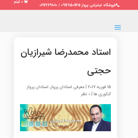
0 آیتم
فروشگاه اینترنتی پرواز 09128501125 / 02122691010
استاد محمدرضا شیرازیان
حجتی
15 فوریه 2017
|
معرفی استادان پرواز
,
استادان پرواز
کنکوری ها
|
0 نظر