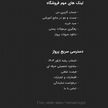
لینک های مهم فروشگاه
حساب کاربری من
جست و جو در منابع آموزشی
سبد خرید
رهگیری مرسولات پستی
دانلود جزوات پرواز
دسترسی سریع پرواز
انتخاب رشته کنکور 1403
مشاوره تحصیلی حرفه ای
فرصت شغلی
افتخارات و اعتبارات
درخواست نمایندگی
تماس با ما
[rev_slider alias="nemad-logo"]