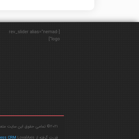
[rev_slider alias="nemad-
logo"]
2021© تمامی حقوق این سایت متعلق به
قدرت گرفته از
LoyalAxis
ress CRM