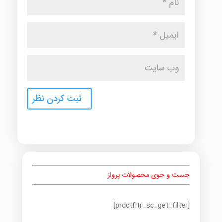
جست و جوی محصولات پرواز
[prdctfltr_sc_get_filter]