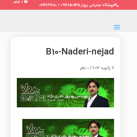
0 آیتم
فروشگاه اینترنتی پرواز 09128501125 / 02122691010
B10-Naderi-nejad
7 ژانویه 2016
|
0 نظر