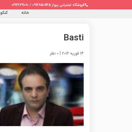
فروشگاه اینترنتی پرواز 09128501125 / 02122691010
خانه
کنکور 
Basti
14 فوریه 2016
|
0 نظر