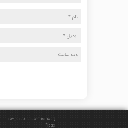
[rev_slider alias="nemad-
logo"]