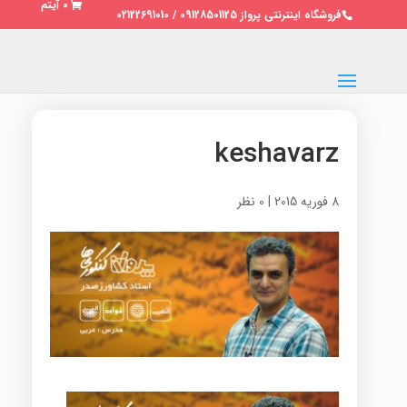
0 آیتم
فروشگاه اینترنتی پرواز 09128501125 / 02122691010
keshavarz
8 فوریه 2015
|
0 نظر