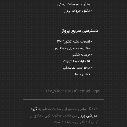
رهگیری مرسولات پستی
دانلود جزوات پرواز
دسترسی سریع پرواز
انتخاب رشته کنکور 1403
مشاوره تحصیلی حرفه ای
فرصت شغلی
افتخارات و اعتبارات
درخواست نمایندگی
تماس با ما
[rev_slider alias="nemad-logo"]
2021© تمامی حقوق این سایت متعلق به
گروه
آموزشی پرواز
می باشد، هرگونه کپی برداری از
آن پیگرد قانونی خواهد داشت.