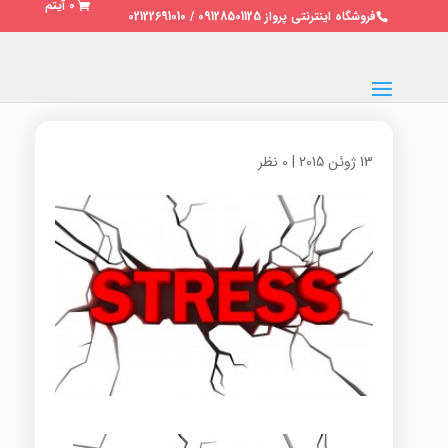
0 آیتم
فروشگاه اینترنتی پرواز 09128501125 / 02122691010
13 ژوئن 2015
|
0 نظر