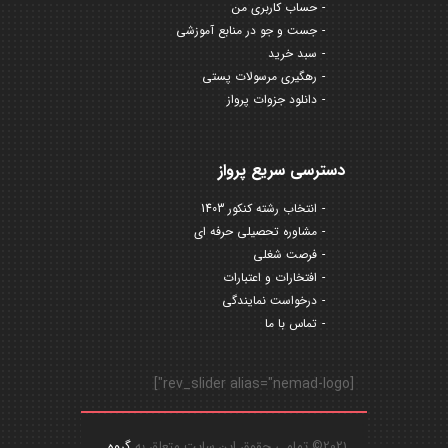
حساب کاربری من
جست و جو در منابع آموزشی
سبد خرید
رهگیری مرسولات پستی
دانلود جزوات پرواز
دسترسی سریع پرواز
انتخاب رشته کنکور 1403
مشاوره تحصیلی حرفه ای
فرصت شغلی
افتخارات و اعتبارات
درخواست نمایندگی
تماس با ما
[rev_slider alias="nemad-logo"]
2021© تمامی حقوق این سایت متعلق به
گروه