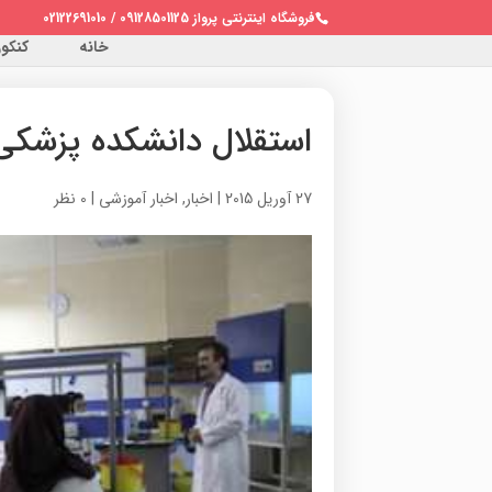
فروشگاه اینترنتی پرواز 09128501125 / 02122691010
خانه
کنکور 
استقلال دانشکده پزشکی
27 آوریل 2015
|
اخبار
,
اخبار آموزشی
|
0 نظر