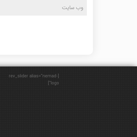
[rev_slider alias="nemad-
logo"]