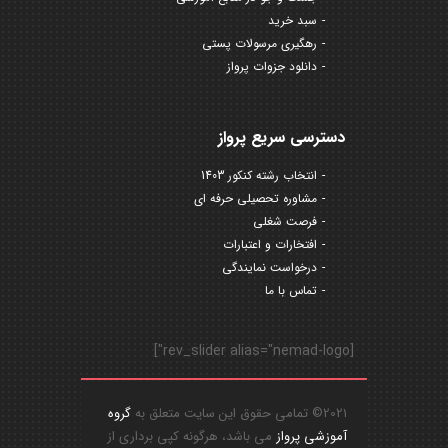
سبد خرید
رهگیری مرسولات پستی
دانلود جزوات پرواز
دسترسی سریع پرواز
انتخاب رشته کنکور 1403
مشاوره تحصیلی حرفه ای
فرصت شغلی
افتخارات و اعتبارات
درخواست نمایندگی
تماس با ما
[rev_slider alias="nemad-logo"]
2021© تمامی حقوق این سایت متعلق به
گروه
آموزشی پرواز
می باشد، هرگونه کپی برداری از