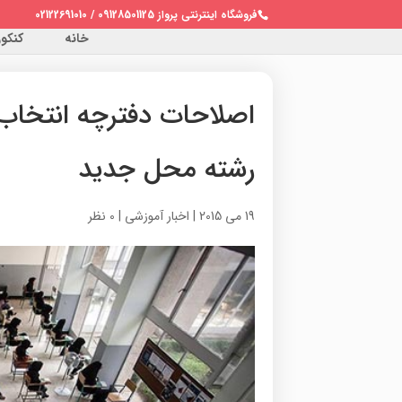
فروشگاه اینترنتی پرواز 09128501125 / 02122691010
خانه
کنکور 
رشته محل جدید
19 می 2015
|
اخبار آموزشی
|
0 نظر