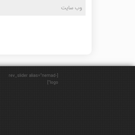
[rev_slider alias="nemad-
logo"]