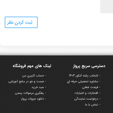
دسترسی سریع پرواز
لینک های مهم فروشگاه
انتخاب رشته کنکور 1403
حساب کاربری من
مشاوره تحصیلی حرفه ای
جست و جو در منابع آموزشی
فرصت شغلی
سبد خرید
افتخارات و اعتبارات
رهگیری مرسولات پستی
درخواست نمایندگی
دانلود جزوات پرواز
تماس با ما