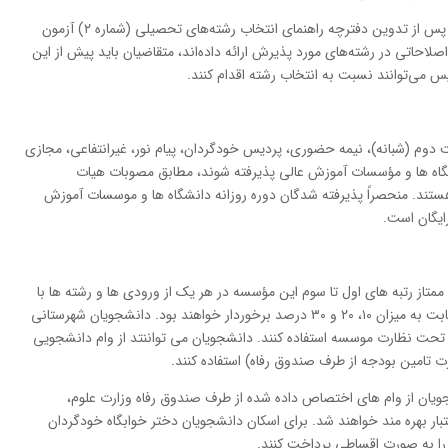
بعضی از دانشگاه‌ها و مؤسسات آموزش عالی مندرج پس از تدوین دفترچه راهنمای انتخاب رشته‌های تحصیلی (شماره ۲) آزمون
لاحاتی در رشته‌های مورد پذیرش ارائه داده‌اند، متقاضیان باید پیش از این
 می‌توانند نسبت به انتخاب رشته اقدام کنند.
بت دوم (شبانه)، نیمه حضوری، پردیس خودگردان، پیام نور، غیرانتفاعی، مجازی
نشگاه ها و مؤسسات آموزش عالی پذیرفته شوند، مطابق مصوبات هیات
ستند. منحصراً پذیرفته شدگان دوره روزانه دانشگاه ها و موسسات آموزش
ایگان است.
تاز رتبه های اول تا سوم این مؤسسه در هر یك از ورودی ها و رشته ها با
داشتن معدل ۱۷ و بالاتر به ترتیب از تخفیف شهریه ثابت به میزان ۱۰، ۲۰ و ۳۰ درصد برخوردار خواهند بود. دانشجویان شهرستانی
 تحت نظارت موسسه استفاده کنند. دانشجویان می تواننتد از وام دانشجویی
 تامین بودجه از طرف صندوق رفاه) استفاده کنند.
یان از وام های اختصاص داده شده از طرف صندوق رفاه وزارت علوم،
ار بهره مند خواهند شد. برای اسكان دانشجویان دختر خوابگاه خودگردان
را به صورت اقساطی پرداخت کنند.