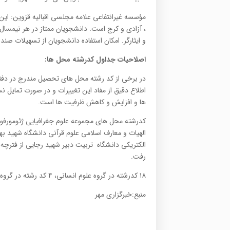
مؤسسه غیرانتفاعی علامه مجلسی اقبالیه قزوین: ای
، آزادی و كرج است. دانشجویان ممتاز در هر نیمسال
و ایثارگر. امكان استفاده دانشجویان از تسهیلات صندو
اصلاحیات جداول كدرشته محل ها:
در برخی از كد رشته محل های تحصیل مندرج در دفتر
اطلاع دقیق از مفاد این تغییرات و در صورت تمایل ن
ها و افزایش و کاهش ظرفیت ها است. ​
كدرشته محل های مجموعه علوم جغرافیایی ژئومورفو
الهیات و معارف اسلامی علوم قرآنی دانشگاه شهید
الكتریكی دانشگاه تربیت دبیر شهید رجایی از فتر
رفت.
۱۸ کدرشته در گروه علوم انسانی، ۴ کد رشته در گروه علوم پایه، ۱۰ کد رشته در گروه فنی و مهندسی به مجموع رشته ها اضافه شد.
منبع:خبرگزاری مهر