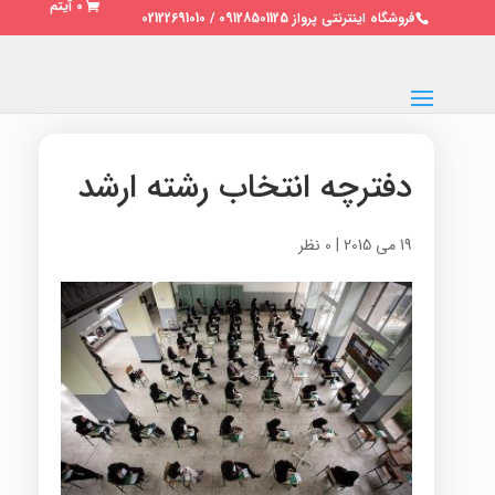
0 آیتم
فروشگاه اینترنتی پرواز 09128501125 / 02122691010
دفترچه انتخاب رشته ارشد
19 می 2015
|
0 نظر