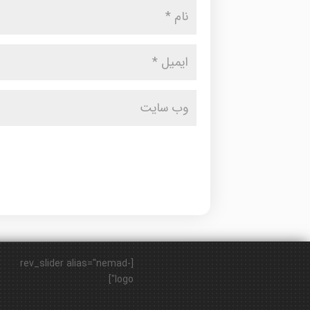
[rev_slider alias="nemad-
logo"]