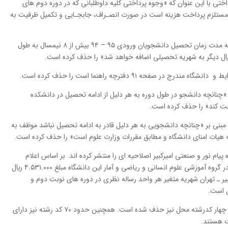
اختی با این عنوان که «وﺟﻮه ﭘﺮداختی کلیه داوﻃﻠﺒﺎنی ﻛﻪ در دوره دوم ﻫﺎی
 ﻣﺴﺘﻠﺰم ﭘﺮداﺧﺖ ﻫﺰﻳﻨﻪ است در صورت اﻧﺼـﺮاف، ﺟﺎﺑﺠـﺎیی و ﺗﻜﻤﻴﻞ ﻇﺮﻓﻴﺖ ﺑﻪ
دانشگاه شاهرود نیز توضیحات مبنی بر «در ﺻﻮرتی ﻛﻪ ﻣﺪت زﻣﺎن ﺗﺤﺼﻴﻞ داﻧﺸﺠﻮﻳﺎن ورودی ۹۵ – ۹۴ بیش از ۸ نیمسال ﺑﻪ ﻃﻮل
«ﭼﻨﺎﻧﭽﻪ دانشجو در ﻃﻮل دوره ﺑﻪ ﻫﺮ دﻟﻴﻞ از اداﻣﻪ ﺗﺤﺼﻴﻞ در داﻧﺸﻜﺪه
ﺖ کند» را حذف کرده است.
 مبنی بر «ﭼﻨﺎﻧﭽﻪ دانشجویی ﺑﻪ ﻫﺮ دﻟﻴﻞ قادر به اداﻣﻪ ﺗﺤﺼﻴﻞ نباشد موﻇﻒ به
هیات امنای دانشگاه و مطابق مقررات وزارت علوم است» را حذف کرده است.
 پیام نور و صنعتی امیرکبیر اصلاحیه ای را منتشر کرده اند. بر اساس اعلام
دانشگاه پیام نور ﺷﻬﺮﻳﻪ ﻣﺘﻐﻴﺮ ﻫﺮ واﺣﺪ رساله ﻧﻈﺮی در ﮔﺮوه آﻣﻮزشی علوم انسانی و رﻳﺎضی و آمار این داﻧﺸﮕﺎه مبلغ ۴.۵۳۱.۰۰۰ ريال
ﺮ ـ ﺗﻬﺮان ﺷﻬﺮﻳﻪ ﻣﺘﻐﻴﺮ ﻫﺮ واﺣﺪ رﺳﺎﻟﻪ ﻧﻈﺮی در دوره های ﻧﻮﺑﺖ دوم و
تاکنون ۴۷ کدرشته محل به مجموعه دفترچه اضافه و چهار کدرشته محل نیز حذف شده است. همچنین حدود ۷۰ کد رشته نیز دارای
ت هستند.