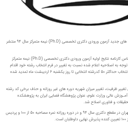
اﺻﻼﺣﺎت دﻓﺘﺮﭼﻪ راﻫﻨﻤﺎی اﻧﺘﺨﺎب رﺷﺘﻪ و رﺷﺘﻪ ﻣﺤﻞ های ﺟﺪﻳﺪ آزﻣﻮن ورودی دﻛﺘﺮی تخصصی (Ph.D) ﻧﻴﻤﻪ ﻣﺘﻤﺮﻛﺰ ﺳﺎل ۹۴ منتشر
به گزارش خبرنگار مهر، آن دﺳﺘﻪ از داوﻃﻠﺒﺎنی ﻛﻪ ﺑﺮاﺳﺎس ﻛﺎرﻧﺎﻣﻪ ﻧﺘﺎﻳﺞ اوﻟﻴﻪ آزﻣﻮن ورودی دﻛﺘﺮی تخصصی (Ph.D) ﻧﻴﻤﻪ ﻣﺘﻤﺮﻛﺰ
د با توجه به اصلاحیه اعلام شده نسبت به تغییر در فرم انتخاب رشته خود اقدام
کنند. مهلت انتخاب رشته در این دوره از آزمون برای انتخاب حداکثر ۵۰ کدرشته انتخابی تا روز یکشنبه ۶ اردیبشت ماه تمدید شده
غییر ظرفیت، تغییر میزان شهریه دوره های غیر روزانه و حذف برخی کد رشته
ـﻮزش ﻋﺎلی وزارت ﻋﻠﻮم، ﻋﻨﻮان ﭘﮋوﻫﺸﮕﺎه ﻓﻀﺎیی اﻳﺮان ﺑﻪ ﭘﮋوﻫﺸﻜﺪه
ﺗﺤﻘﻴﻘﺎت و ﻓﻨﺎوری اﺻﻼح شد.
ﺣﺪﻧﺼﺎب ﭘﺬﻳﺮش ﻧﻬﺎیی ﺟﻬﺖ داﻧﺸﺠﻮﻳﺎن دانشگاه تهران در ﻣﻘﻄﻊ دﻛﺘﺮی سال ۹۴ و در دوره روزانه ﻧﻤﺮه ﻣﺼﺎﺣﺒﻪ ۵۰ از ۱۰۰ و ﭘﺮدﻳﺲ