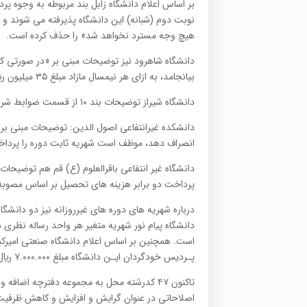
بر اساس اعلام دانشگاه زابل بند مربوطه به وجوه پرد
ﻧﻮﺑﺖ دوم (ﺷﺒﺎﻧﻪ) اﻳﻦ داﻧﺸﮕﺎه ﭘﺬﻳﺮﻓﺘﻪ می ﺷﻮﻧﺪ و
ﻫﻴﭻ وﺟﻪ ﻣﺴﺘﺮد ﻧﺨﻮاﻫﺪ ﺷﺪ» را حذف کرده است.
ﺑﻴﺎﻧﺠﺎﻣﺪ، به ازای ﻫﺮ ﻧﻴﻤﺴﺎل ﻣﺎزاد ﻣﺒﻠﻎ ۳۵ میلیون ريال دیگر به ﺷﻬﺮﻳﻪ تحصیلی اضافه خواهد شد» را حذف کرده است.
دانشگاه ﺷﻴﺮاز ﺗﻮﺿﻴﺤﺎت ﺑﻨﺪ ۱۰ از ﻗﺴﻤﺖ ﺿﻮاﺑﻂ ﺷﺮاﻳﻂ و دانشگاه ﻣﻨﺪرج در ﺻﻔﺤﻪ ۹۱ دﻓﺘﺮﭼﻪ راﻫﻨﻤﺎ اﺳﺖ را ﺣﺬف کرده است.
داﻧﺸﻜﺪه ﻏﻴﺮاﻧﺘﻔﺎعی اصول اﻟﺪﻳﻦ: ﺗﻮﺿﻴﺤﺎت مبنی بر 
اﻧﺼﺮاف دهد، ﻣﻮﻇﻒ اﺳﺖ ﺷﻬﺮﻳﻪ ﺛﺎﺑﺖ دوره را ﭘﺮداﺧ
دانشگاه غیر انتفاعی ﺑﺎﻗﺮاﻟﻌﻠﻮم (ع) ﻗﻢ هم ﺗﻮﺿﻴﺤﺎت
پرداخت دو برابر هزینه های تحصیل بر اساس مصوبه 
درباره شهریه های دوره های غیرروزانه نیز دو دانشگاه
است. همچنین بر اساس اعلام دانشگاه صنعتی اﻣﻴﺮﻛﺒﻴ
ﭘـﺮدﻳﺲ ﺧﻮدﮔﺮدان اﻳـﻦ داﻧﺸﮕﺎه مبلغ ۷.۰۰۰.۰۰۰ ريال است.
اصلاحاتی در عنوان گرایش و افزایش و کاهش ظرفی