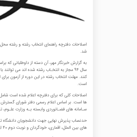
شد.
ﺳﺎل ۹۴ ﻣﺠﺎز ﺑﻪ اﻧﺘﺨـﺎب رﺷﺘﻪ شده اند می توانن
است.
اﺻﻼﺣﺎت کلی که برای دفترچه اعلام شده است شامل ت
ها است. بر اﺳﺎس اﻋﻼم رسمی دﻓﺘﺮ ﺷﻮرای ﮔﺴﺘﺮش آﻣ
ﺳـﺎﻣﺎﻧﻪ های ﻓﻀـﺎﻧﻮردی واﺑﺴﺘﻪ ﺑـﻪ وزارت ﻋﻠـﻮم، 
های بین الملل، اﻗﻤﺎری، ﺧﻮدﮔﺮدان و ﻧﻮﺑﺖ دوم ۴۰ از ۱۰۰ تعیین ﻛﻨﻨﺪه ﭘﺬﻳﺮش ﻧﻬﺎیی داوﻃﻠﺒﺎن است.