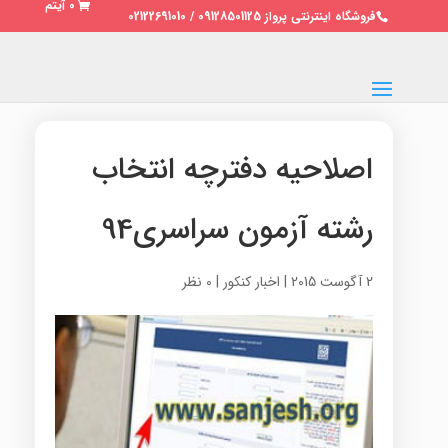
0 آیتم
فروشگاه اینترنتی پرواز 09128501125 / 02122691010
اصلاحیه دفترچه انتخاب
رشته آزمون سراسری94
2 آگوست 2015
|
اخبار کنکور
|
0 نظر