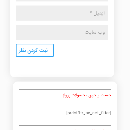
جست و جوی محصولات پرواز
[prdctfltr_sc_get_filter]