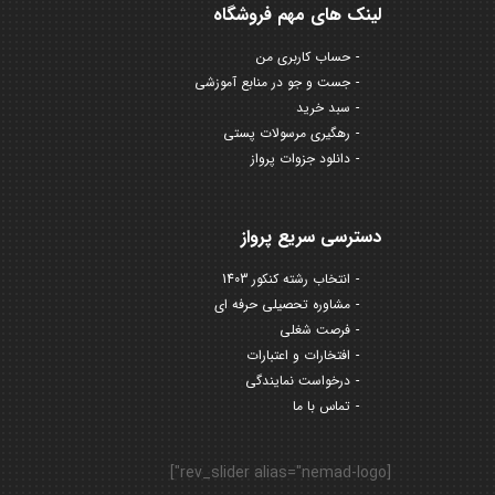
لینک های مهم فروشگاه
حساب کاربری من
جست و جو در منابع آموزشی
سبد خرید
رهگیری مرسولات پستی
دانلود جزوات پرواز
دسترسی سریع پرواز
انتخاب رشته کنکور 1403
مشاوره تحصیلی حرفه ای
فرصت شغلی
افتخارات و اعتبارات
درخواست نمایندگی
تماس با ما
[rev_slider alias="nemad-logo"]