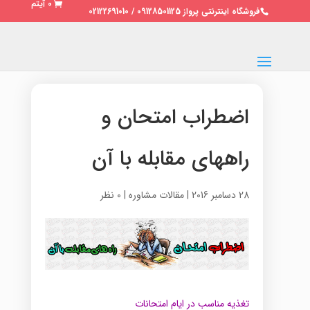
0 آیتم
فروشگاه اینترنتی پرواز 09128501125 / 02122691010
اضطراب‌ امتحان‌ و
راههای‌ مقابله‌ با آن
28 دسامبر 2016
|
مقالات مشاوره
|
0 نظر
تغذیه‌ مناسب‌ در ایام‌ امتحانات‌