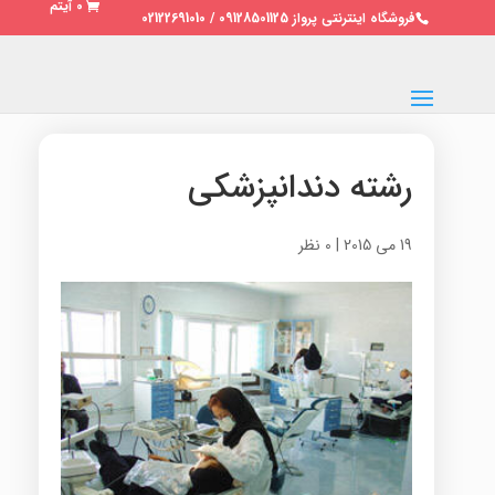
0 آیتم
فروشگاه اینترنتی پرواز 09128501125 / 02122691010
رشته دندانپزشکی
19 می 2015
|
0 نظر