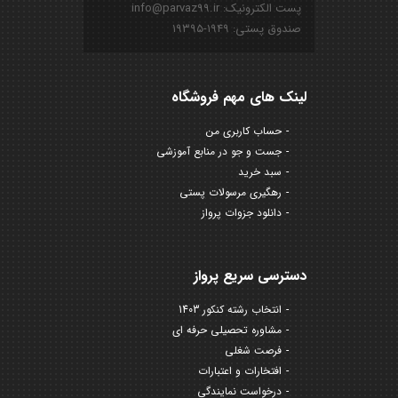
پست الکترونیک: info@parvaz99.ir
صندوق پستی: ۱۹۴۹-۱۹۳۹۵
لینک های مهم فروشگاه
حساب کاربری من
جست و جو در منابع آموزشی
سبد خرید
رهگیری مرسولات پستی
دانلود جزوات پرواز
دسترسی سریع پرواز
انتخاب رشته کنکور 1403
مشاوره تحصیلی حرفه ای
فرصت شغلی
افتخارات و اعتبارات
درخواست نمایندگی