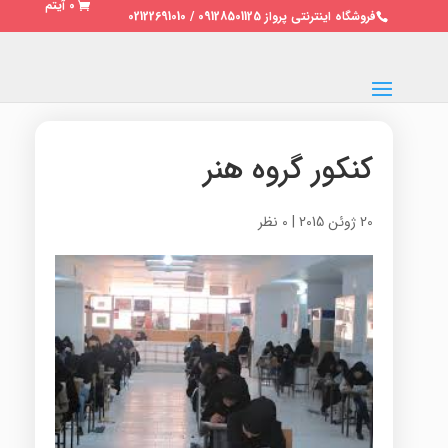
0 آیتم
فروشگاه اینترنتی پرواز 09128501125 / 02122691010
کنکور گروه هنر
20 ژوئن 2015
|
0 نظر