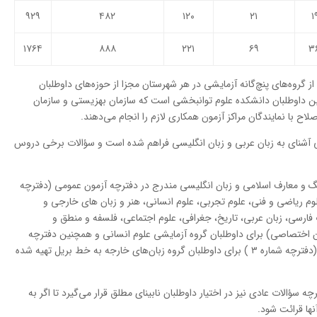
۹۲۹
۴۸۲
۱۲۰
۲۱
۱
۱۷۶۴
۸۸۸
۲۲۱
۶۹
۳
ز گروه‌های پنچ‌گانه آزمایشی در هر شهرستان مجزا از حوزه‌های داوطلبان
ن داوطلبان دانشکده علوم توانبخشی است که سازمان بهزیستی و سازمان
اح با نمایندگان مراکز آزمون همکاری لازم را انجام می‌دهند.
شی آشنای به زبان عربی و زبان انگلیسی فراهم شده است و سؤالات برخی دروس
نگ و معارف اسلامی و زبان انگلیسی مندرج در دفترچه آزمون عمومی (دفترچه
لوم ریاضی و فنی، علوم تجربی، علوم انسانی، هنر و زبان های خارجی و
فارسی، زبان عربی،‌ تاریخ، جغرافی،‌ علوم اجتماعی، فلسفه و منطق و
 دفترچه شماره ۲ (دفترچه آزمون اختصاصی) برای داوطلبان گروه آزمایشی علوم انسانی و همچنین دفترچه
اصول عقاید و فقه ،‌ سؤالات زبان انگلیسی تخصصی (دفترچه شماره ۳ ) برای داوطلبان گروه زبان‌های خارجه به خط بریل تهیه شده
ؤالات عادی نیز در اختیار داوطلبان نابینای مطلق قرار می‌گیرد تا اگر به
ها قرائت شود.