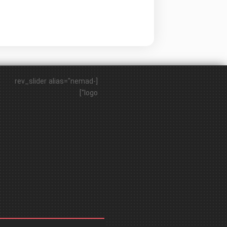
[rev_slider alias="nemad-
logo"]