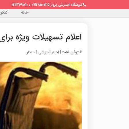
فروشگاه اینترنتی پرواز 09128501125 / 02122691010
خانه
کنکور 
اعلام تسهیلات ویژه برای
6 ژوئن 2015
|
اخبار آموزشی
|
0 نظر