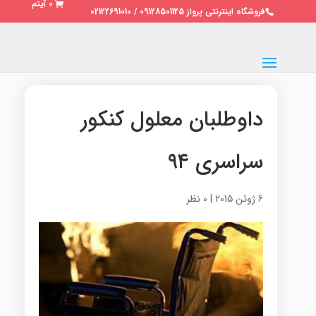
0 آیتم
فروشگاه اینترنتی پرواز 09128501125 / 02122691010
داوطلبان معلول کنکور
سراسری ۹۴
6 ژوئن 2015
|
0 نظر