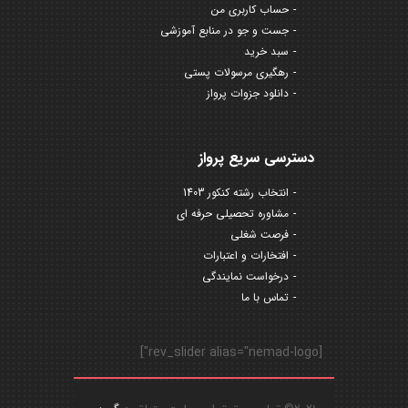
حساب کاربری من
جست و جو در منابع آموزشی
سبد خرید
رهگیری مرسولات پستی
دانلود جزوات پرواز
دسترسی سریع پرواز
انتخاب رشته کنکور 1403
مشاوره تحصیلی حرفه ای
فرصت شغلی
افتخارات و اعتبارات
درخواست نمایندگی
تماس با ما
[rev_slider alias="nemad-logo"]