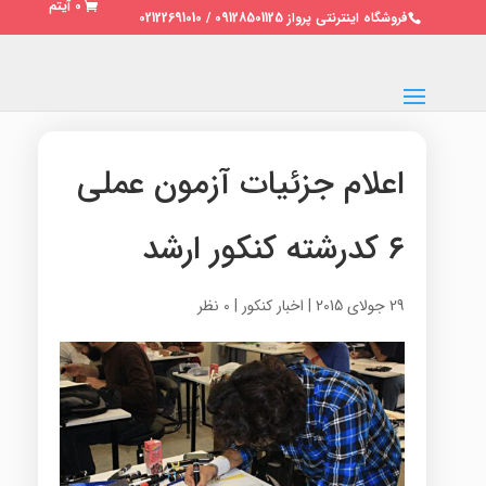
0 آیتم
فروشگاه اینترنتی پرواز 09128501125 / 02122691010
اعلام جزئیات آزمون عملی
۶ کدرشته کنکور ارشد
29 جولای 2015
|
اخبار کنکور
|
0 نظر