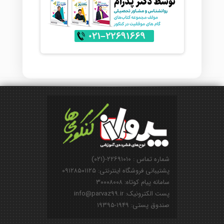
شماره تماس : ۲۲۶۹۱۰۱۰-(۰۲۱)
پشتیبانی فروشگاه اینترنتی: ۰۹۱۲۸۵۰۱۱۲۵
سامانه پیام کوتاه: ۳۰۰۰۸۰۰۸
پست الکترونیک: info@parvaz99.ir
صندوق پستی: ۱۹۴۹-۱۹۳۹۵