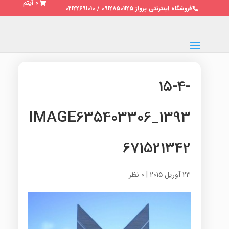
0 آیتم
فروشگاه اینترنتی پرواز 09128501125 / 02122691010
15-4-
1393_IMAGE635403306
671521342
23 آوریل 2015
|
0 نظر