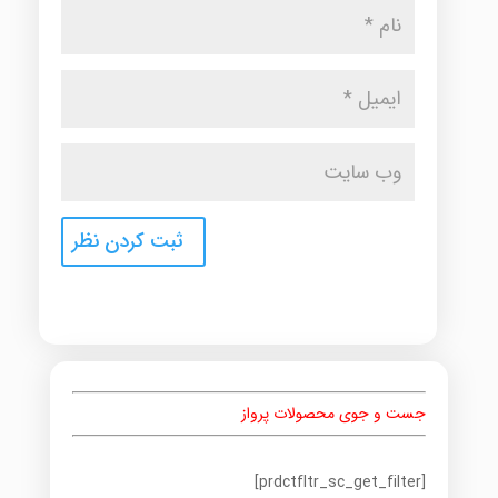
جست و جوی محصولات پرواز
[prdctfltr_sc_get_filter]