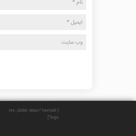
[rev_slider alias="nemad-
logo"]