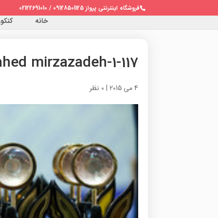
فروشگاه اینترنتی پرواز 09128501125 / 02122691010
خانه
کنکور 
hed mirzazadeh-1-117
4 می 2015
|
0 نظر