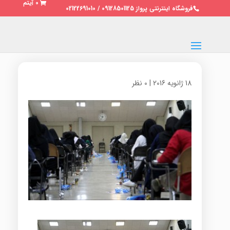
0 آیتم
فروشگاه اینترنتی پرواز 09128501125 / 02122691010
18 ژانویه 2016
|
0 نظر