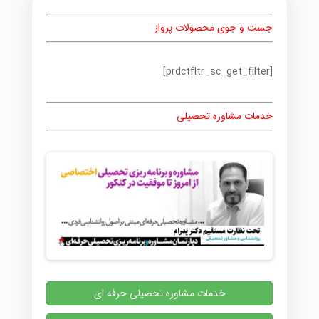
جست و جوی محصولات پرواز
[prdctfltr_sc_get_filter]
خدمات مشاوره تحصیلی
خدمات مشاوره تحصیلی حرفه ای