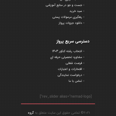
جست و جو در منابع آموزشی
سبد خرید
رهگیری مرسولات پستی
دانلود جزوات پرواز
دسترسی سریع پرواز
انتخاب رشته کنکور 1403
مشاوره تحصیلی حرفه ای
فرصت شغلی
افتخارات و اعتبارات
درخواست نمایندگی
تماس با ما
[rev_slider alias="nemad-logo"]
2021© تمامی حقوق این سایت متعلق به
گروه