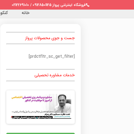
فروشگاه اینترنتی پرواز 09128501125 / 02122691010
خانه
کنکور 
جست و جوی محصولات پرواز
[prdctfltr_sc_get_filter]
خدمات مشاوره تحصیلی