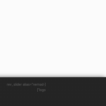
[rev_slider alias="nemad-
logo"]