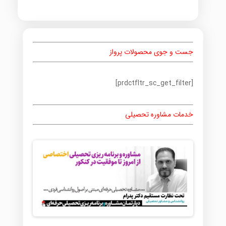
جست و جوی محصولات پرواز
[prdctfltr_sc_get_filter]
خدمات مشاوره تحصیلی