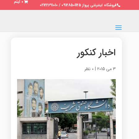
0 آیتم
فروشگاه اینترنتی پرواز 09128501125 / 02122691010
اخبار کنکور
3 می 2015
|
0 نظر