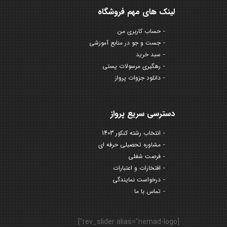
لینک های مهم فروشگاه
حساب کاربری من
جست و جو در منابع آموزشی
سبد خرید
رهگیری مرسولات پستی
دانلود جزوات پرواز
دسترسی سریع پرواز
انتخاب رشته کنکور 1403
مشاوره تحصیلی حرفه ای
فرصت شغلی
افتخارات و اعتبارات
درخواست نمایندگی
تماس با ما
[rev_slider alias="nemad-logo"]