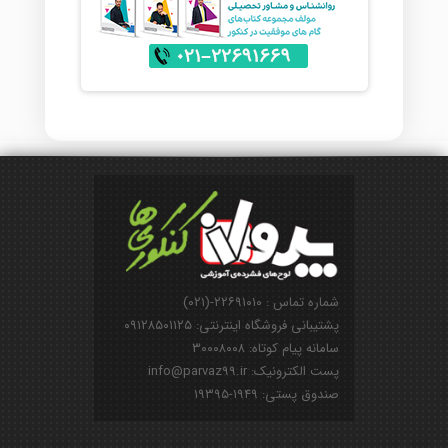
شماره تماس : ۲۲۶۹۱۰۱۰-(۰۲۱)
پشتیبانی فروشگاه اینترنتی: ۰۹۱۲۸۵۰۱۱۲۵
سامانه پیام کوتاه: ۳۰۰۰۸۰۰۸
پست الکترونیک: info@parvaz99.ir
صندوق پستی: ۱۹۴۹-۱۹۳۹۵