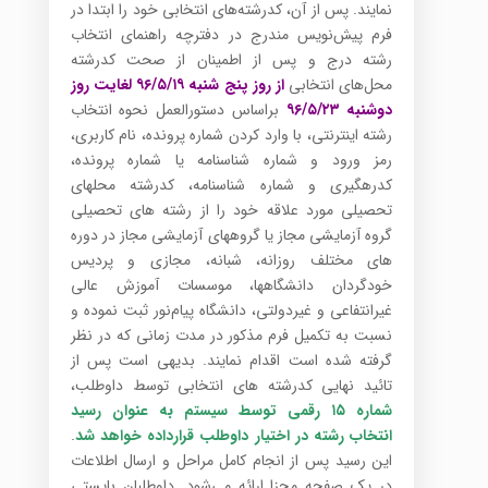
نمایند. پس از آن، کدرشته‌های انتخابی خود را ابتدا در
فرم پیش‌نویس مندرج در دفترچه راهنمای انتخاب
رشته درج و پس از اطمینان از صحت کدرشته
محل‌های انتخابی
از روز پنج شنبه ۹۶/۵/۱۹ لغایت روز
دوشنبه ۹۶/۵/۲۳
براساس دستورالعمل نحوه انتخاب
رشته اینترنتی، با وارد کردن شماره پرونده، نام کاربری،
رمز ورود و شماره شناسنامه یا شماره پرونده،
کدرهگیری و شماره شناسنامه، کدرشته محلهای
تحصیلی مورد علاقه خود را از رشته های تحصیلی
گروه آزمایشی مجاز یا گروههای آزمایشی مجاز در دوره
های مختلف روزانه، شبانه، مجازی و پردیس
خودگردان دانشگاهها، موسسات آموزش عالی
غیرانتفاعی و غیردولتی، دانشگاه پیام‌نور ثبت نموده و
نسبت به تکمیل فرم مذکور در مدت زمانی که در نظر
گرفته شده است اقدام نمایند. بدیهی است پس از
تائید نهایی کدرشته های انتخابی توسط داوطلب،
شماره ۱۵ رقمی توسط سیستم به عنوان رسید
انتخاب رشته در اختیار داوطلب قرارداده خواهد شد
.
این رسید پس از انجام کامل مراحل و ارسال اطلاعات
در یک صفحه مجزا ارائه می‌شود. داوطلبان بایستی