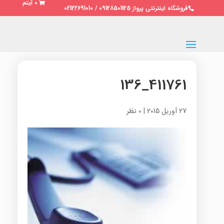
0 آیتم
فروشگاه اینترنتی پرواز 09128501125 / 02122691010
411761_136
27 آوریل 2015
|
0 نظر