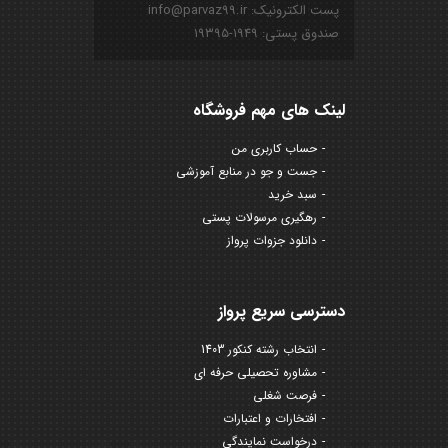
پست الکترونیک: info@parvaz99.ir
صندوق پستی: ۱۹۴۹-۱۹۳۹۵
لینک های مهم فروشگاه
حساب کاربری من
جست و جو در منابع آموزشی
سبد خرید
رهگیری مرسولات پستی
دانلود جزوات پرواز
دسترسی سریع پرواز
انتخاب رشته کنکور 1403
مشاوره تحصیلی حرفه ای
فرصت شغلی
افتخارات و اعتبارات
درخواست نمایندگی