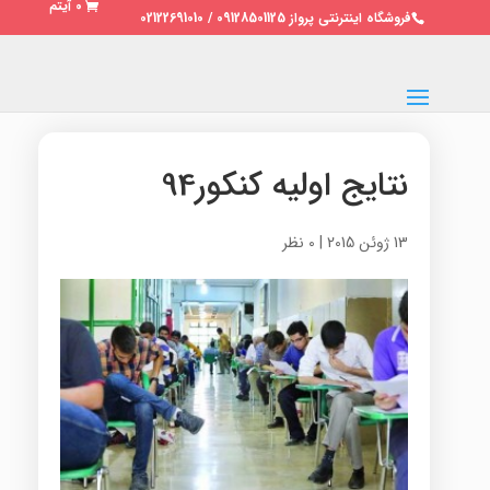
0 آیتم
فروشگاه اینترنتی پرواز 09128501125 / 02122691010
نتایج اولیه کنکور94
13 ژوئن 2015
|
0 نظر