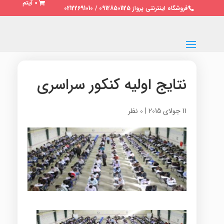
0 آیتم
فروشگاه اینترنتی پرواز 09128501125 / 02122691010
نتایج اولیه کنکور سراسری
11 جولای 2015
|
0 نظر