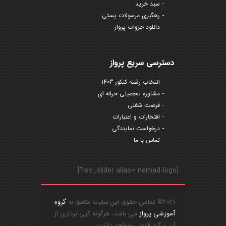
سبد خرید
رهگیری مرسولات پستی
دانلود جزوات پرواز
دسترسی سریع پرواز
انتخاب رشته کنکور 1403
مشاوره تحصیلی حرفه ای
فرصت شغلی
افتخارات و اعتبارات
درخواست نمایندگی
تماس با ما
[rev_slider alias="nemad-logo"]
2021© تمامی حقوق این سایت متعلق به
گروه
آموزشی پرواز
می باشد، هرگونه کپی برداری از
آن پیگرد قانونی خواهد داشت.