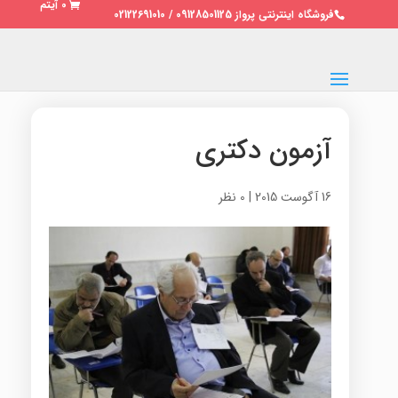
0 آیتم
فروشگاه اینترنتی پرواز 09128501125 / 02122691010
آزمون دکتری
16 آگوست 2015
|
0 نظر