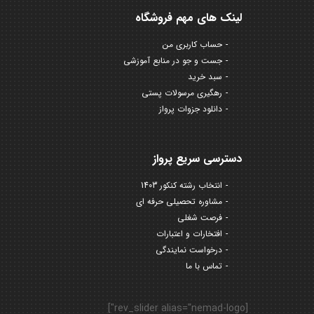
لینک های مهم فروشگاه
حساب کاربری من
جست و جو در منابع آموزشی
سبد خرید
رهگیری مرسولات پستی
دانلود جزوات پرواز
دسترسی سریع پرواز
انتخاب رشته کنکور 1403
مشاوره تحصیلی حرفه ای
فرصت شغلی
افتخارات و اعتبارات
درخواست نمایندگی
تماس با ما
[rev_slider alias="nemad-logo"]