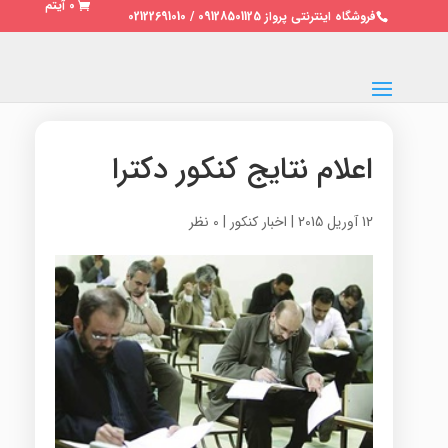
0 آیتم
فروشگاه اینترنتی پرواز 09128501125 / 02122691010
اعلام نتایج کنکور دکترا
12 آوریل 2015
|
اخبار کنکور
|
0 نظر