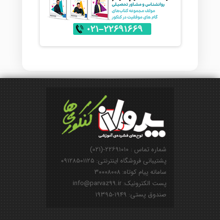
شماره تماس : ۲۲۶۹۱۰۱۰-(۰۲۱)
پشتیبانی فروشگاه اینترنتی: ۰۹۱۲۸۵۰۱۱۲۵
سامانه پیام کوتاه: ۳۰۰۰۸۰۰۸
پست الکترونیک: info@parvaz99.ir
صندوق پستی: ۱۹۴۹-۱۹۳۹۵