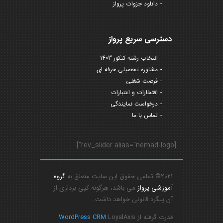
دانلود جزوات پرواز
دسترسی سریع پرواز
انتخاب رشته کنکور 1403
مشاوره تحصیلی حرفه ای
فرصت شغلی
افتخارات و اعتبارات
درخواست نمایندگی
تماس با ما
[rev_slider alias="nemad-logo"]
2021© تمامی حقوق این سایت متعلق به
گروه
آموزشی پرواز
می باشد، هرگونه کپی برداری از
آن پیگرد قانونی خواهد داشت.
قدرت گرفته از
LoyalAxis
WordPress CRM