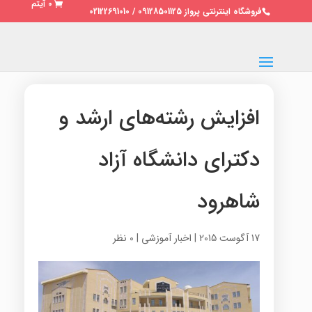
0 آیتم
فروشگاه اینترنتی پرواز 09128501125 / 02122691010
افزایش رشته‌های ارشد و
دکترای دانشگاه آزاد
شاهرود
17 آگوست 2015
|
اخبار آموزشی
|
0 نظر