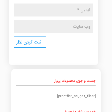
جست و جوی محصولات پرواز
[prdctfltr_sc_get_filter]
خدمات مشاوره تحصیلی