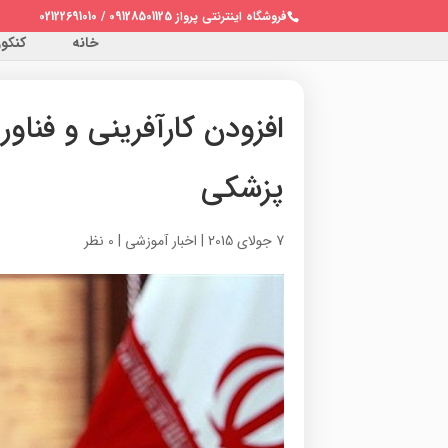
فروشگاه اینترنتی پرواز 09128501125 / 02122691010
خانه
کنکور 
افزودن کارآفرینی و فنا
پزشکی
7 جولای 2015
|
اخبار آموزشی
|
0 نظر