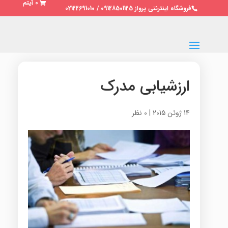
0 آیتم
فروشگاه اینترنتی پرواز 09128501125 / 02122691010
ارزشیابی مدرک
14 ژوئن 2015
|
0 نظر