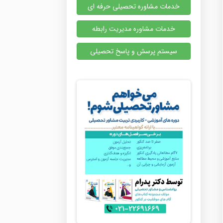
خدمات مشاوره تحصیلی حرفه ای
خدمات مشاوره مدیریت رابطه
سیستم پرسش و پاسخ تحصیلی