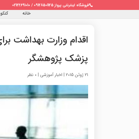
فروشگاه اینترنتی پرواز 09128501125 / 02122691010
خانه
کنکور 
اقدام وزارت بهداشت برای
پزشک پژوهشگر
21 ژوئن 2015
|
اخبار آموزشی
|
0 نظر