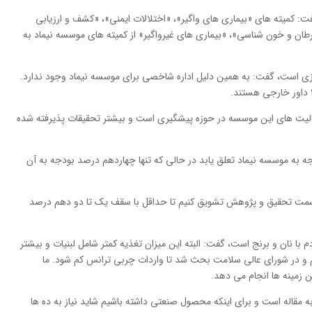
 موسسه دارای ۷ کمیته است، گفت: کمیته های «بیماری های واگیر»، «اختلالات ایمنی»، «کشف و ارزیابی
طان و خون شناسی»، «بیماری های غیرواگیر» از کمیته های موسسه نیماد به
زی است، گفت: به همین دلیل اداره شاخصی برای موسسه نیماد وجود ندارد.
لیت های این موسسه در حوزه پیشگیری است و بیشتر تحقیقات پذیرفته شده
 دولت بر این بود که ۳ درصد بودجه به موسسه نیماد تعلق یابد در حالی که تنها چهاردهم درصد بودجه به آن
به سمت تحقیق و پژوهش تشویق کنیم تا حداقل با سقف یک تا دو دهم درصد
 نزدیک به ۸۰ درصد تغذیه مردم با نان و برنج است، گفت: البته این میزان تغذیه کمتر شامل لبنیات و بیشتر
و در شورای عالی سلامت بحث شد تا واردات چربی ترانس کم شود. ما
ن زمینه ها انجام می دهد.
 مقاله است و برای اینکه محصول صنعتی داشته باشیم شاید نیاز به ده ها