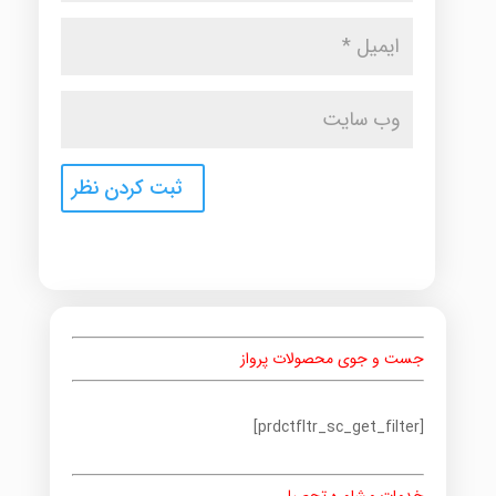
جست و جوی محصولات پرواز
[prdctfltr_sc_get_filter]