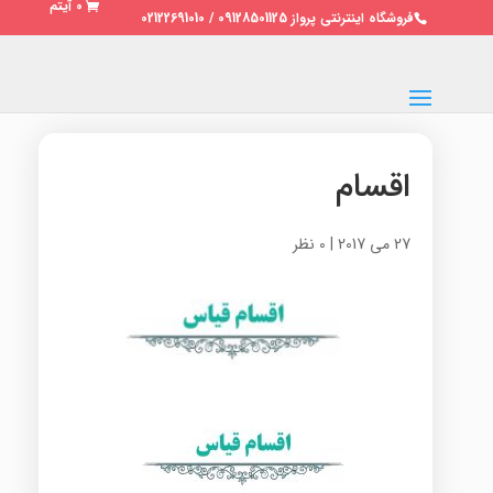
0 آیتم
فروشگاه اینترنتی پرواز 09128501125 / 02122691010
اقسام
27 می 2017
|
0 نظر