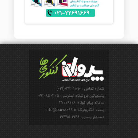
شماره تماس : ۲۲۶۹۱۰۱۰-(۰۲۱)
پشتیبانی فروشگاه اینترنتی: ۰۹۱۲۸۵۰۱۱۲۵
سامانه پیام کوتاه: ۳۰۰۰۸۰۰۸
پست الکترونیک: info@parvaz99.ir
صندوق پستی: ۱۹۴۹-۱۹۳۹۵