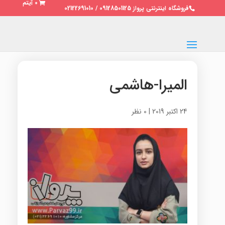
0 آیتم
فروشگاه اینترنتی پرواز 09128501125 / 02122691010
المیرا-هاشمی
24 اکتبر 2019
|
0 نظر