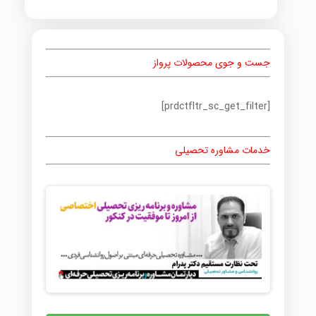
جست و جوی محصولات پرواز
[prdctfltr_sc_get_filter]
خدمات مشاوره تحصیلی