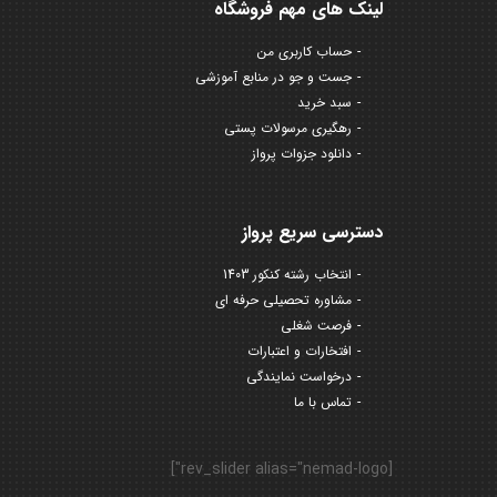
لینک های مهم فروشگاه
حساب کاربری من
جست و جو در منابع آموزشی
سبد خرید
رهگیری مرسولات پستی
دانلود جزوات پرواز
دسترسی سریع پرواز
انتخاب رشته کنکور 1403
مشاوره تحصیلی حرفه ای
فرصت شغلی
افتخارات و اعتبارات
درخواست نمایندگی
تماس با ما
[rev_slider alias="nemad-logo"]